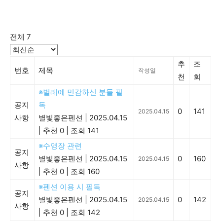
전체 7
추
조
번호
제목
작성일
천
회
※벌레에 민감하신 분들 필
공지
독
0
141
2025.04.15
사항
별빛좋은펜션
|
2025.04.15
|
추천 0
|
조회 141
※수영장 관련
공지
별빛좋은펜션
|
2025.04.15
0
160
2025.04.15
사항
|
추천 0
|
조회 160
※펜션 이용 시 필독
공지
별빛좋은펜션
|
2025.04.15
0
142
2025.04.15
사항
|
추천 0
|
조회 142