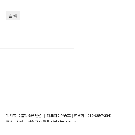
검색
업체명 : 별빛좋은펜션 | 대표자 : 신승호 | 연락처 : 010-8997-3341
주소 : 강원도 영월군 영월읍 태화산로 183-75