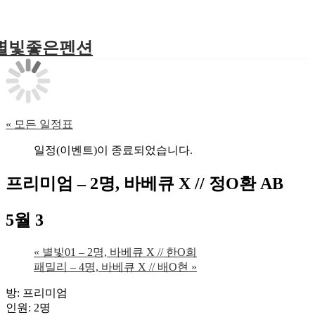
별빛좋은펜션
« 모든 일정표
일정(이벤트)이 종료되었습니다.
프리미엄 – 2명, 바베큐 X // 정O환 AB
5월 3
«
별빛01 – 2명, 바베큐 X // 한O희
패밀리 – 4명, 바베큐 X // 배O현
»
방: 프리미엄
인원: 2명