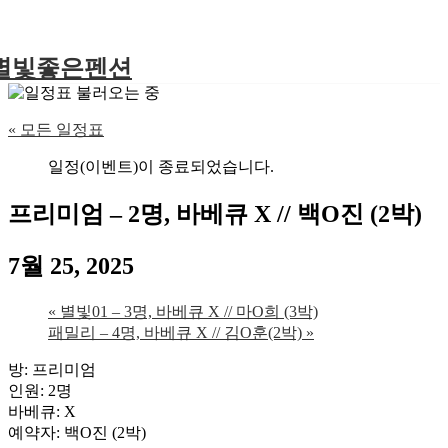
별빛좋은펜션
« 모든 일정표
일정(이벤트)이 종료되었습니다.
프리미엄 – 2명, 바베큐 X // 백O진 (2박)
7월 25, 2025
«
별빛01 – 3명, 바베큐 X // 마O희 (3박)
패밀리 – 4명, 바베큐 X // 김O훈(2박)
»
방: 프리미엄
인원: 2명
바베큐: X
예약자: 백O진 (2박)