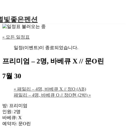
별빛좋은펜션
« 모든 일정표
일정(이벤트)이 종료되었습니다.
프리미엄 – 2명, 바베큐 X // 문O린
7월 30
«
패밀리 – 4명, 바베큐 X // 정O (AB)
패밀리 – 4명, 바베큐 O // 정O현 (2박)
»
방: 프리미엄
인원: 2명
바베큐: X
예약자: 문O린