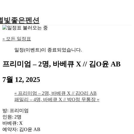
별빛좋은펜션
« 모든 일정표
일정(이벤트)이 종료되었습니다.
프리미엄 – 2명, 바베큐 X // 김O윤 AB
7월 12, 2025
«
프리미엄 – 2명, 바베큐 X // 김O리 AB
패밀리 – 4명, 바베큐 X // 박O정 무통장
»
방: 프리미엄
인원: 2명
바베큐: X
예약자: 김O윤 AB