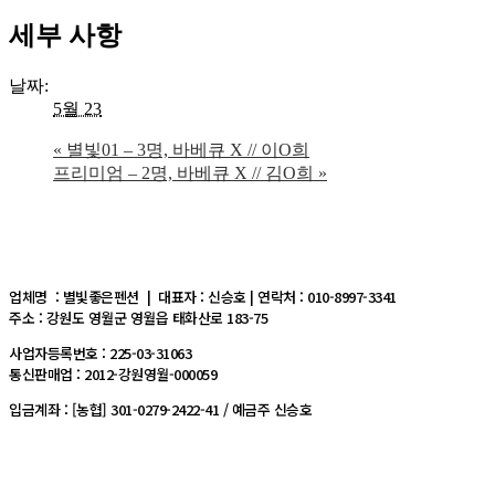
세부 사항
날짜:
5월 23
«
별빛01 – 3명, 바베큐 X // 이O희
프리미엄 – 2명, 바베큐 X // 김O희
»
업체명 : 별빛좋은펜션 | 대표자 : 신승호 | 연락처 : 010-8997-3341
주소 : 강원도 영월군 영월읍 태화산로 183-75
사업자등록번호 : 225-03-31063
통신판매업 : 2012-강원영월-000059
입금계좌 : [농협] 301-0279-2422-41 / 예금주 신승호