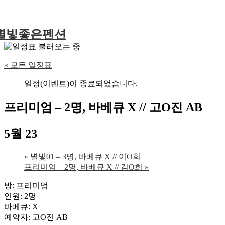
별빛좋은펜션
« 모든 일정표
일정(이벤트)이 종료되었습니다.
프리미엄 – 2명, 바베큐 X // 고O진 AB
5월 23
«
별빛01 – 3명, 바베큐 X // 이O희
프리미엄 – 2명, 바베큐 X // 김O희
»
방: 프리미엄
인원: 2명
바베큐: X
예약자: 고O진 AB