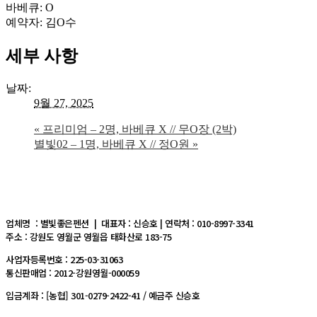
바베큐: O
예약자: 김O수
세부 사항
날짜:
9월 27, 2025
«
프리미엄 – 2명, 바베큐 X // 무O장 (2박)
별빛02 – 1명, 바베큐 X // 정O원
»
업체명 : 별빛좋은펜션 | 대표자 : 신승호 | 연락처 : 010-8997-3341
주소 : 강원도 영월군 영월읍 태화산로 183-75
사업자등록번호 : 225-03-31063
통신판매업 : 2012-강원영월-000059
입금계좌 : [농협] 301-0279-2422-41 / 예금주 신승호