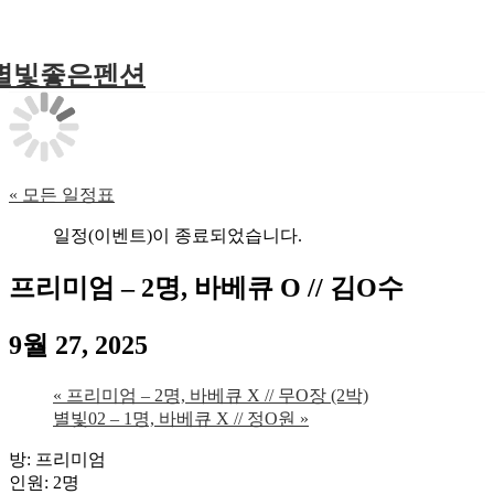
별빛좋은펜션
« 모든 일정표
일정(이벤트)이 종료되었습니다.
프리미엄 – 2명, 바베큐 O // 김O수
9월 27, 2025
«
프리미엄 – 2명, 바베큐 X // 무O장 (2박)
별빛02 – 1명, 바베큐 X // 정O원
»
방: 프리미엄
인원: 2명