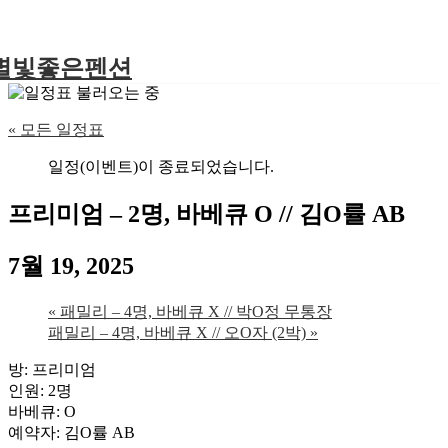
별빛좋은펜션
« 모든 일정표
일정(이벤트)이 종료되었습니다.
프리미엄 – 2명, 바베큐 O // 김O률 AB
7월 19, 2025
«
패밀리 – 4명, 바베큐 X // 박O정 무통장
패밀리 – 4명, 바베큐 X // 오O자 (2박)
»
방: 프리미엄
인원: 2명
바베큐: O
예약자: 김O률 AB