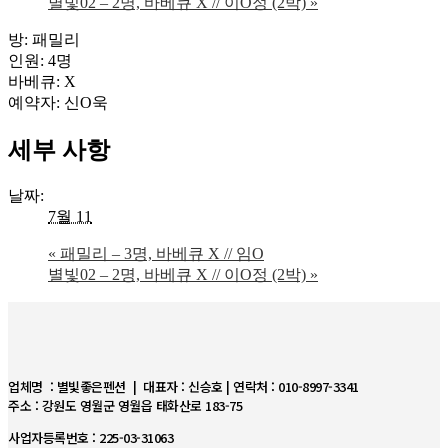
별빛02 – 2명, 바베큐 X // 이O정 (2박)
»
방: 패밀리
인원: 4명
바베큐: X
예약자: 신O욱
세부 사항
날짜:
7월 11
«
패밀리 – 3명, 바베큐 X // 임O
별빛02 – 2명, 바베큐 X // 이O정 (2박)
»
업체명 : 별빛좋은펜션 | 대표자 : 신승호 | 연락처 : 010-8997-3341
주소 : 강원도 영월군 영월읍 태화산로 183-75
사업자등록번호 : 225-03-31063