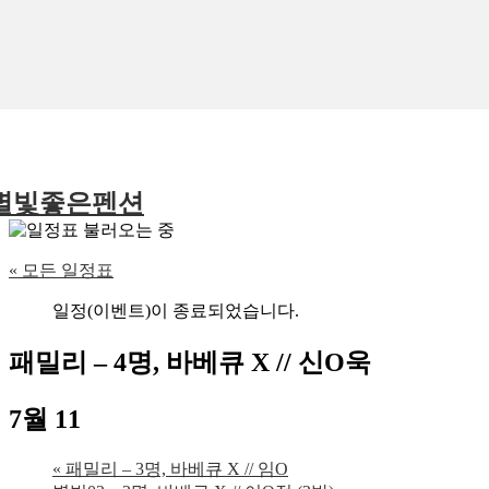
별빛좋은펜션
« 모든 일정표
일정(이벤트)이 종료되었습니다.
패밀리 – 4명, 바베큐 X // 신O욱
7월 11
«
패밀리 – 3명, 바베큐 X // 임O