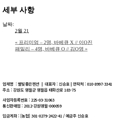
세부 사항
날짜:
2월 21
«
프리미엄 – 2명, 바베큐 X // 이O진
패밀리 – 4명, 바베큐 O // 김O영
»
업체명 : 별빛좋은펜션 | 대표자 : 신승호 | 연락처 : 010-8997-3341
주소 : 강원도 영월군 영월읍 태화산로 183-75
사업자등록번호 : 225-03-31063
통신판매업 : 2012-강원영월-000059
입금계좌 : [농협] 301-0279-2422-41 / 예금주 신승호