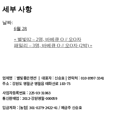
세부 사항
날짜:
6월 28
«
별빛02 – 2명, 바베큐 O // 오O자
패밀리 – 3명, 바베큐 O // 오O자 (2박)
»
업체명 : 별빛좋은펜션 | 대표자 : 신승호 | 연락처 : 010-8997-3341
주소 : 강원도 영월군 영월읍 태화산로 183-75
사업자등록번호 : 225-03-31063
통신판매업 : 2012-강원영월-000059
입금계좌 : [농협] 301-0279-2422-41 / 예금주 신승호