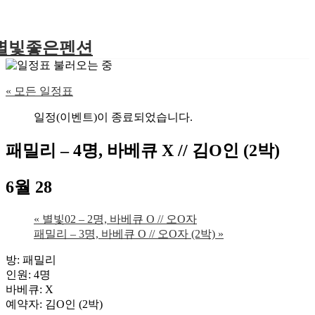
별빛좋은펜션
« 모든 일정표
일정(이벤트)이 종료되었습니다.
패밀리 – 4명, 바베큐 X // 김O인 (2박)
6월 28
«
별빛02 – 2명, 바베큐 O // 오O자
패밀리 – 3명, 바베큐 O // 오O자 (2박)
»
방: 패밀리
인원: 4명
바베큐: X
예약자: 김O인 (2박)