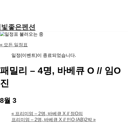
별빛좋은펜션
« 모든 일정표
일정(이벤트)이 종료되었습니다.
패밀리 – 4명, 바베큐 O // 임O
진
8월 3
«
프리미엄 – 2명, 바베큐 X // 정O의
프리미엄 – 2명, 바베큐 X // 민O (AB)2박
»