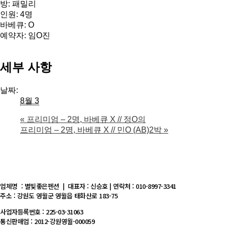
방: 패밀리
인원: 4명
바베큐: O
예약자: 임O진
세부 사항
날짜:
8월 3
«
프리미엄 – 2명, 바베큐 X // 정O의
프리미엄 – 2명, 바베큐 X // 민O (AB)2박
»
업체명 : 별빛좋은펜션 | 대표자 : 신승호 | 연락처 : 010-8997-3341
주소 : 강원도 영월군 영월읍 태화산로 183-75
사업자등록번호 : 225-03-31063
통신판매업 : 2012-강원영월-000059