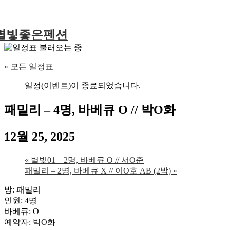
별빛좋은펜션
« 모든 일정표
일정(이벤트)이 종료되었습니다.
패밀리 – 4명, 바베큐 O // 박O화
12월 25, 2025
«
별빛01 – 2명, 바베큐 O // 서O준
패밀리 – 2명, 바베큐 X // 이O호 AB (2박)
»
방: 패밀리
인원: 4명
바베큐: O
예약자: 박O화