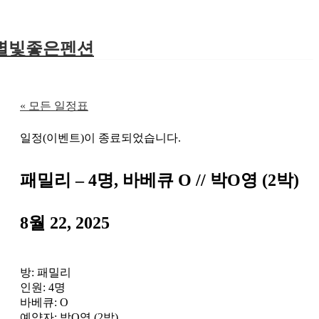
별빛좋은펜션
« 모든 일정표
일정(이벤트)이 종료되었습니다.
패밀리 – 4명, 바베큐 O // 박O영 (2박)
8월 22, 2025
방: 패밀리
인원: 4명
바베큐: O
예약자: 박O영 (2박)