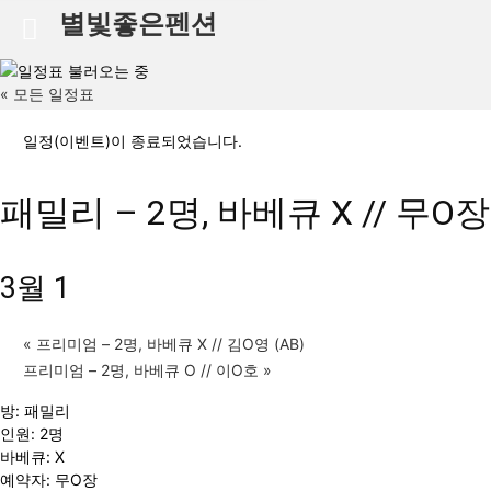
별빛좋은펜션
« 모든 일정표
일정(이벤트)이 종료되었습니다.
패밀리 – 2명, 바베큐 X // 무O장
3월 1
«
프리미엄 – 2명, 바베큐 X // 김O영 (AB)
프리미엄 – 2명, 바베큐 O // 이O호
»
방: 패밀리
인원: 2명
바베큐: X
예약자: 무O장