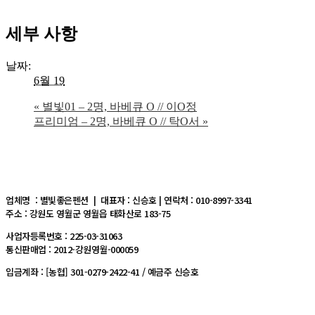
세부 사항
날짜:
6월 19
«
별빛01 – 2명, 바베큐 O // 이O정
프리미엄 – 2명, 바베큐 O // 탁O서
»
업체명 : 별빛좋은펜션 | 대표자 : 신승호 | 연락처 : 010-8997-3341
주소 : 강원도 영월군 영월읍 태화산로 183-75
사업자등록번호 : 225-03-31063
통신판매업 : 2012-강원영월-000059
입금계좌 : [농협] 301-0279-2422-41 / 예금주 신승호