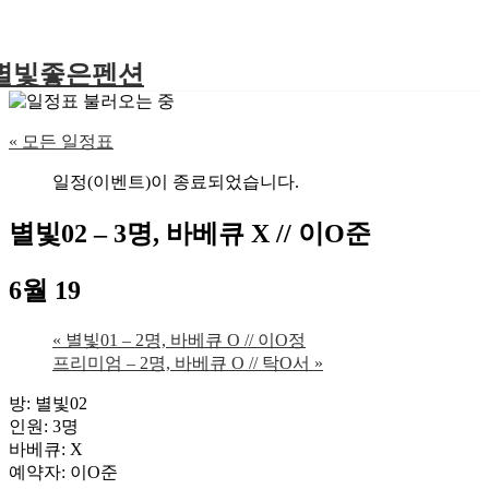
별빛좋은펜션
« 모든 일정표
일정(이벤트)이 종료되었습니다.
별빛02 – 3명, 바베큐 X // 이O준
6월 19
«
별빛01 – 2명, 바베큐 O // 이O정
프리미엄 – 2명, 바베큐 O // 탁O서
»
방: 별빛02
인원: 3명
바베큐: X
예약자: 이O준