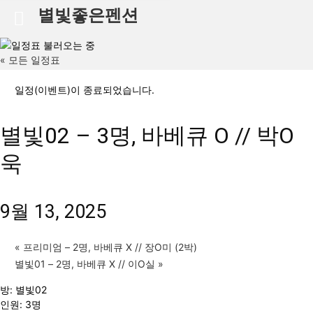
별빛좋은펜션
« 모든 일정표
일정(이벤트)이 종료되었습니다.
별빛02 – 3명, 바베큐 O // 박O
욱
9월 13, 2025
«
프리미엄 – 2명, 바베큐 X // 장O미 (2박)
별빛01 – 2명, 바베큐 X // 이O실
»
방: 별빛02
인원: 3명