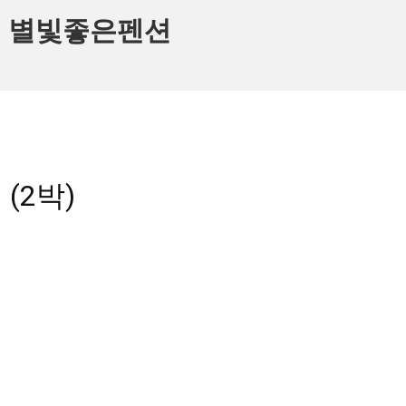
별빛좋은펜션
About
Room
Reservation
 (2박)