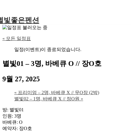
별빛좋은펜션
« 모든 일정표
일정(이벤트)이 종료되었습니다.
별빛01 – 3명, 바베큐 O // 장O호
9월 27, 2025
«
프리미엄 – 2명, 바베큐 X // 무O장 (2박)
별빛02 – 1명, 바베큐 X // 정O원
»
방: 별빛01
인원: 3명
바베큐: O
예약자: 장O호