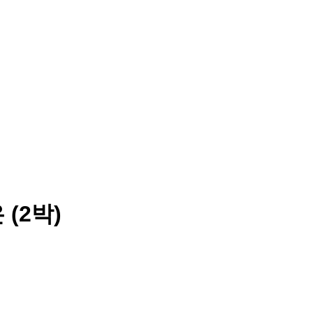
About
Room
Re
 (2박)