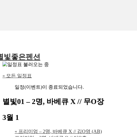
별빛좋은펜션
« 모든 일정표
일정(이벤트)이 종료되었습니다.
별빛01 – 2명, 바베큐 X // 무O장
3월 1
«
프리미엄 – 2명, 바베큐 X // 김O영 (AB)