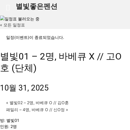
별빛좋은펜션
« 모든 일정표
일정(이벤트)이 종료되었습니다.
별빛01 – 2명, 바베큐 X // 고O
호 (단체)
10월 31, 2025
«
별빛02 – 2명, 바베큐 O // 김O훈
패밀리 – 4명, 바베큐 O // 신O정
»
방: 별빛01
인원: 2명