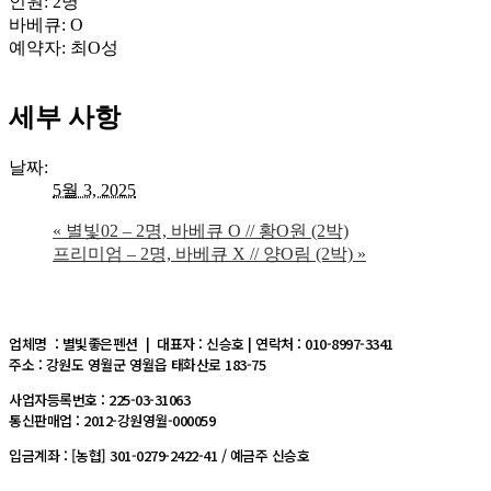
인원: 2명
바베큐: O
예약자: 최O성
세부 사항
날짜:
5월 3, 2025
«
별빛02 – 2명, 바베큐 O // 황O원 (2박)
프리미엄 – 2명, 바베큐 X // 양O림 (2박)
»
업체명 : 별빛좋은펜션 | 대표자 : 신승호 | 연락처 : 010-8997-3341
주소 : 강원도 영월군 영월읍 태화산로 183-75
사업자등록번호 : 225-03-31063
통신판매업 : 2012-강원영월-000059
입금계좌 : [농협] 301-0279-2422-41 / 예금주 신승호