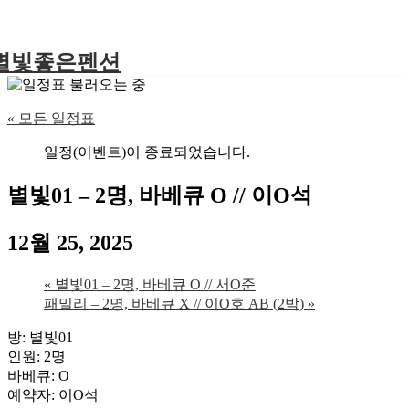
별빛좋은펜션
« 모든 일정표
일정(이벤트)이 종료되었습니다.
별빛01 – 2명, 바베큐 O // 이O석
12월 25, 2025
«
별빛01 – 2명, 바베큐 O // 서O준
패밀리 – 2명, 바베큐 X // 이O호 AB (2박)
»
방: 별빛01
인원: 2명
바베큐: O
예약자: 이O석