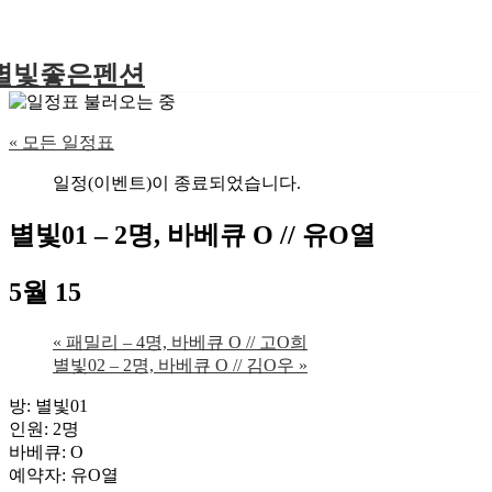
별빛좋은펜션
« 모든 일정표
일정(이벤트)이 종료되었습니다.
별빛01 – 2명, 바베큐 O // 유O열
5월 15
«
패밀리 – 4명, 바베큐 O // 고O희
별빛02 – 2명, 바베큐 O // 김O우
»
방: 별빛01
인원: 2명
바베큐: O
예약자: 유O열