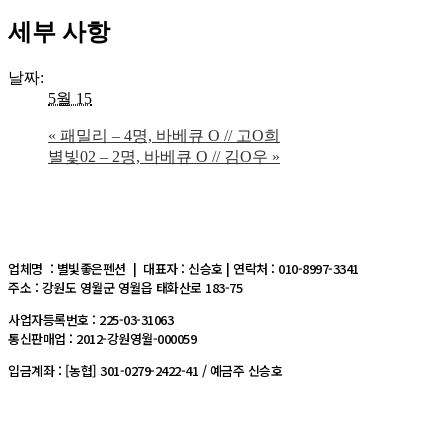
세부 사항
날짜:
5월 15
«
패밀리 – 4명, 바베큐 O // 고O희
별빛02 – 2명, 바베큐 O // 김O우
»
업체명 : 별빛좋은펜션 | 대표자 : 신승호 | 연락처 : 010-8997-3341
주소 : 강원도 영월군 영월읍 태화산로 183-75
사업자등록번호 : 225-03-31063
통신판매업 : 2012-강원영월-000059
입금계좌 : [농협] 301-0279-2422-41 / 예금주 신승호