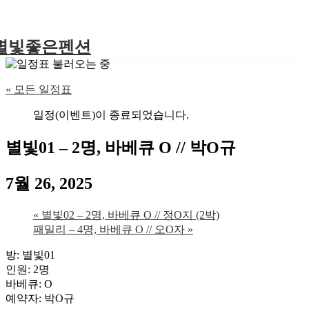
별빛좋은펜션
« 모든 일정표
일정(이벤트)이 종료되었습니다.
별빛01 – 2명, 바베큐 O // 박O규
7월 26, 2025
«
별빛02 – 2명, 바베큐 O // 정O지 (2박)
패밀리 – 4명, 바베큐 O // 오O자
»
방: 별빛01
인원: 2명
바베큐: O
예약자: 박O규