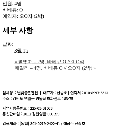
인원: 4명
바베큐: O
예약자: 오O자 (2박)
세부 사항
날짜:
8월 15
«
별빛02 – 2명, 바베큐 O // 이O석
패밀리 – 4명, 바베큐 O // 오O자 (2박)
»
업체명 : 별빛좋은펜션 | 대표자 : 신승호 | 연락처 : 010-8997-3341
주소 : 강원도 영월군 영월읍 태화산로 183-75
사업자등록번호 : 225-03-31063
통신판매업 : 2012-강원영월-000059
입금계좌 : [농협] 301-0279-2422-41 / 예금주 신승호