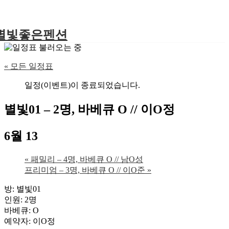
별빛좋은펜션
« 모든 일정표
일정(이벤트)이 종료되었습니다.
별빛01 – 2명, 바베큐 O // 이O정
6월 13
«
패밀리 – 4명, 바베큐 O // 남O성
프리미엄 – 3명, 바베큐 O // 이O준
»
방: 별빛01
인원: 2명
바베큐: O
예약자: 이O정