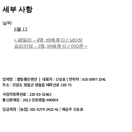
세부 사항
날짜:
6월 13
«
패밀리 – 4명, 바베큐 O // 남O성
프리미엄 – 3명, 바베큐 O // 이O준
»
업체명 : 별빛좋은펜션 | 대표자 : 신승호 | 연락처 : 010-8997-3341
주소 : 강원도 영월군 영월읍 태화산로 183-75
사업자등록번호 : 225-03-31063
통신판매업 : 2012-강원영월-000059
입금계좌 : [농협] 301-0279-2422-41 / 예금주 신승호