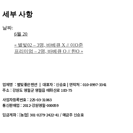
세부 사항
날짜:
6월 20
«
별빛02 – 3명, 바베큐 X // 이O준
프리미엄 – 2명, 바베큐 O // 한O
»
업체명 : 별빛좋은펜션 | 대표자 : 신승호 | 연락처 : 010-8997-3341
주소 : 강원도 영월군 영월읍 태화산로 183-75
사업자등록번호 : 225-03-31063
통신판매업 : 2012-강원영월-000059
입금계좌 : [농협] 301-0279-2422-41 / 예금주 신승호