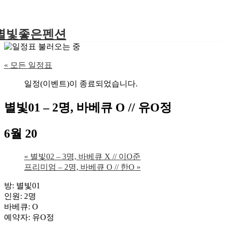
별빛좋은펜션
« 모든 일정표
일정(이벤트)이 종료되었습니다.
별빛01 – 2명, 바베큐 O // 유O정
6월 20
«
별빛02 – 3명, 바베큐 X // 이O준
프리미엄 – 2명, 바베큐 O // 한O
»
방: 별빛01
인원: 2명
바베큐: O
예약자: 유O정